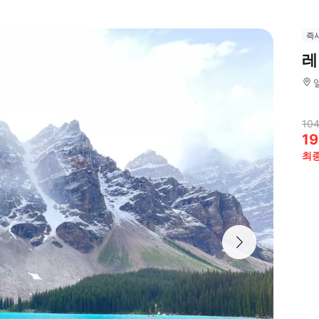
즉
레
104
19
최