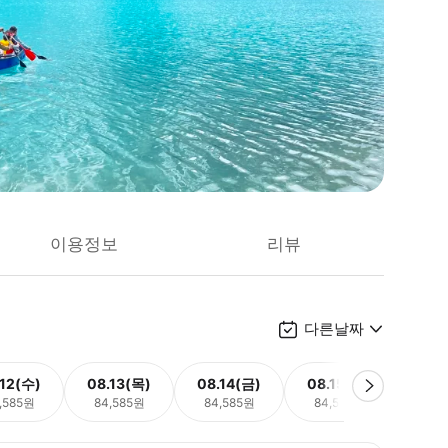
이용정보
리뷰
다른날짜
.12(수)
08.13(목)
08.14(금)
08.15(토)
08.
,585원
84,585원
84,585원
84,585원
84,