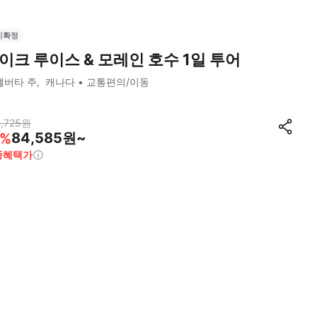
시확정
이크 루이스 & 모레인 호수 1일 투어
앨버타 주
캐나다
교통편의/이동
,725
원
84,585원~
%
종혜택가