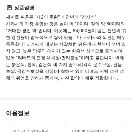
상품설명
세계를 뒤흔든 "제2의 둔황"과 천년의 "경서벽"
사캬사의 가장 유명한 것은 높이 약 10미터, 길이 약 60미터의
"거대한 경전 벽"입니다. 이곳에는 84,000권이 넘는 천년의 귀
한 경전들이 압도적으로 쌓여 있습니다. 사캬사의 외관은 매우
독특합니다. 라싸의 대부분 사찰처럼 붉은색과 흰색이 섞여 있
지 않고, 높은 망루와 해자가 있는 회흑색 성벽으로 둘러싸여
있어 "티베트의 연경 대곡창/만리장성"이라고 불립니다. 벽에
는 붉은색, 흰색, 검은색 세 가지 줄무늬(각각 문수보살, 관음
보살, 금강수보살을 상징)가 칠해져 있어 티베트 지방 정권 성
채의 위엄을 강하게 풍기며, 사진 촬영에 매우 적합합니다.
이용정보
사캬 사원은 티베트 불교 사캬파의 본사
이런건 주의하세요
이렇게 사용하세요