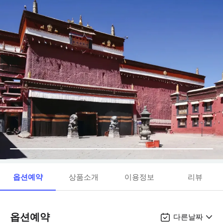
옵션예약
상품소개
이용정보
리뷰
옵션예약
다른날짜