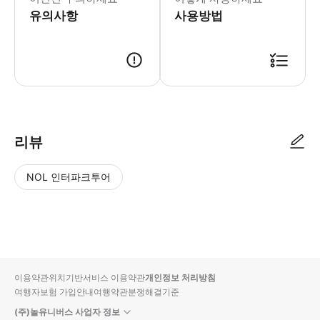
유의사항
사용방법
리뷰
NOL 인터파크투어
NOL
별
사
에서
점
진/
작성
높
동
된
은
영
리뷰
순
상
이용약관
위치기반서비스 이용약관
개인정보 처리방침
입니
여행자보험 가입안내
여행약관
분쟁해결기준
다.
(주)놀유니버스 사업자 정보