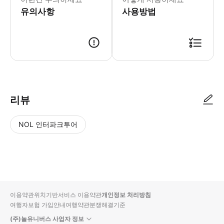
유의사항
사용방법
리뷰
NOL 인터파크투어
NOL
별
사
에서
점
진/
작성
높
동
된
은
영
리뷰
순
상
이용약관
위치기반서비스 이용약관
개인정보 처리방침
입니
여행자보험 가입안내
여행약관
분쟁해결기준
다.
(주)놀유니버스 사업자 정보