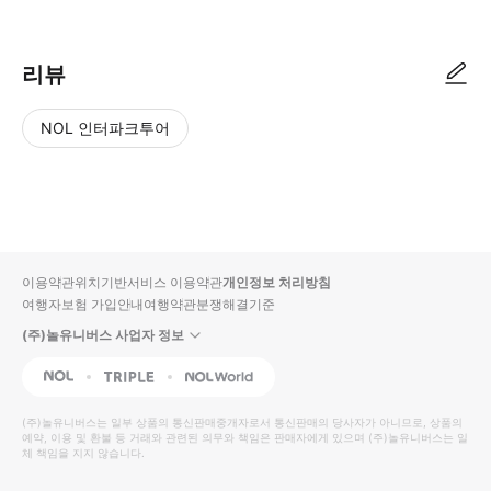
리뷰
NOL 인터파크투어
NOL
별
사
에서
점
진/
작성
높
동
된
은
영
리뷰
순
상
이용약관
위치기반서비스 이용약관
개인정보 처리방침
입니
여행자보험 가입안내
여행약관
분쟁해결기준
다.
(주)놀유니버스 사업자 정보
별
사
NOL
Triple
Interpark Global
점
진/
높
동
(주)놀유니버스
는 일부 상품의 통신판매중개자로서 통신판매의 당사자가 아니므로, 상품의
예약, 이용 및 환불 등 거래와 관련된 의무와 책임은 판매자에게 있으며
은
영
(주)놀유니버스
는 일
체 책임을 지지 않습니다.
순
상