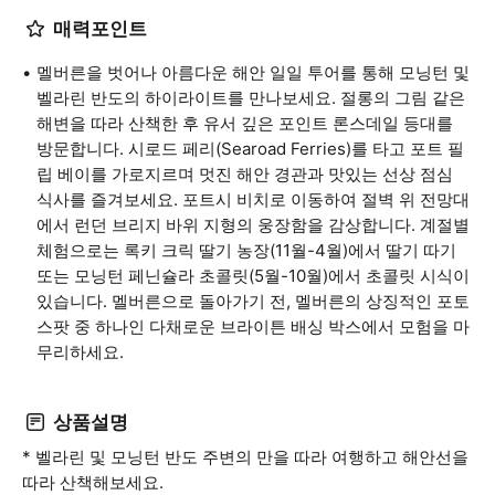
매력포인트
멜버른을 벗어나 아름다운 해안 일일 투어를 통해 모닝턴 및
벨라린 반도의 하이라이트를 만나보세요. 절롱의 그림 같은
해변을 따라 산책한 후 유서 깊은 포인트 론스데일 등대를
방문합니다. 시로드 페리(Searoad Ferries)를 타고 포트 필
립 베이를 가로지르며 멋진 해안 경관과 맛있는 선상 점심
식사를 즐겨보세요. 포트시 비치로 이동하여 절벽 위 전망대
에서 런던 브리지 바위 지형의 웅장함을 감상합니다. 계절별
체험으로는 록키 크릭 딸기 농장(11월-4월)에서 딸기 따기
또는 모닝턴 페닌슐라 초콜릿(5월-10월)에서 초콜릿 시식이
있습니다. 멜버른으로 돌아가기 전, 멜버른의 상징적인 포토
스팟 중 하나인 다채로운 브라이튼 배싱 박스에서 모험을 마
무리하세요.
상품설명
* 벨라린 및 모닝턴 반도 주변의 만을 따라 여행하고 해안선을
따라 산책해보세요.