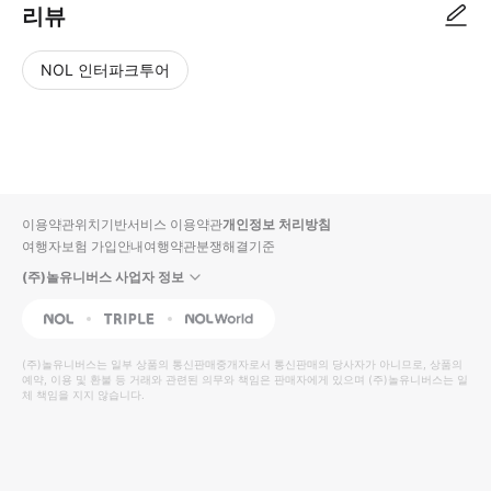
리뷰
NOL 인터파크투어
NOL
별
사
에서
점
진/
작성
높
동
된
은
영
리뷰
순
상
이용약관
위치기반서비스 이용약관
개인정보 처리방침
입니
여행자보험 가입안내
여행약관
분쟁해결기준
다.
(주)놀유니버스 사업자 정보
별
사
NOL
Triple
Interpark Global
점
진/
높
동
(주)놀유니버스
는 일부 상품의 통신판매중개자로서 통신판매의 당사자가 아니므로, 상품의
예약, 이용 및 환불 등 거래와 관련된 의무와 책임은 판매자에게 있으며
은
영
(주)놀유니버스
는 일
체 책임을 지지 않습니다.
순
상