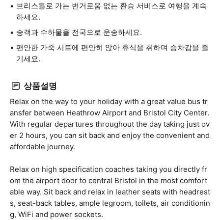
브리스톨로 가는 번거로움 없는 환승 서비스로 여행을 계속
하세요.
승객과 수하물을 전국으로 운송하세요.
편안한 가죽 시트에 편안히 앉아 휴식을 취하며 승차감을 즐
기세요.
상품설명
Relax on the way to your holiday with a great value bus tr
ansfer between Heathrow Airport and Bristol City Center.
With regular departures throughout the day taking just ov
er 2 hours, you can sit back and enjoy the convenient and
affordable journey.
Relax on high specification coaches taking you directly fr
om the airport door to central Bristol in the most comfort
able way. Sit back and relax in leather seats with headrest
s, seat-back tables, ample legroom, toilets, air conditionin
g, WiFi and power sockets.