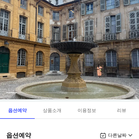
옵션예약
상품소개
이용정보
리뷰
옵션예약
다른날짜