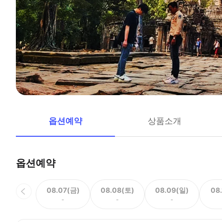
옵션예약
상품소개
옵션예약
08.07(금)
08.08(토)
08.09(일)
08
-
-
-