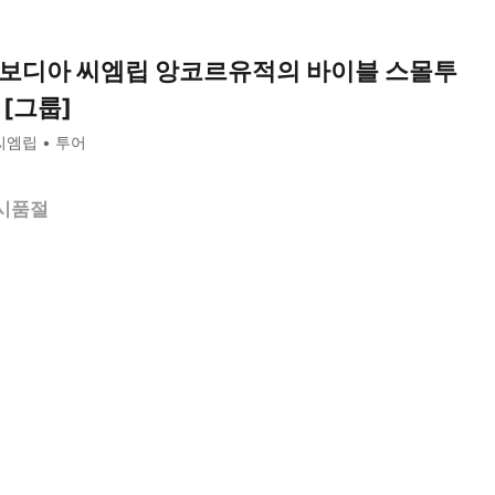
보디아 씨엠립 앙코르유적의 바이블 스몰투
 [그룹]
씨엠립
투어
시품절