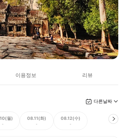
이용정보
리뷰
다른날짜
.10(월)
08.11(화)
08.12(수)
-
-
-