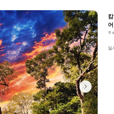
캄
어
일