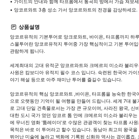
가이드의 안내와 함께 타프롬에서 통곡의 방에서 가슴 쳐보세
앙코르와트 3층 성소 가서 앙코르와트의 전경을 감상하세요.
상품설명
앙코르유적의 기본투어로 앙크로와트, 바이욘, 타프롬까지 하루
스몰투어란 앙코르유적지 투어중 가장 핵심적이고 기본 투어입
관람하게 됩니다.
세계최대의 고대 유적군 앙코르와트와 크메르의 미소라 불리우는
사원은 캄보디아 유적지 필수 코스 입니다. 숙련된 한국어 가
야기 해설 등으로 아주 재미난 투어를 즐길수 있습니다.
앙코르유적의 핵심 앙코르와트 ,바이욘, 타프롬을 능숙한 한국
으로 오랫동안 기억이 될 여행을 만들어 드립니다. 세계 7대 
로 고대 단일 건축물로서는 가장 큰 규모이며, 사라진 왕국, 신
대한 도시 국가 였던 앙코르 톰 안에 크메르의 미소라 불리우는 
에 무너진 영화 '툼레이더'로 수많은 관광객이 찾는 타프롬 사
목적은 바로 이 투어라고 할수 있습니다. 동남아 최고의 왕국
뛰어난 미술에 놀라고 벽화에 기록된 신화와 역사는 경이롭죠.