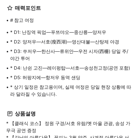
매력포인트
# 참고 여정
* D1: 난징역 픽업—푸쯔먀오—중산릉—양저우
* D2: 양저우—서호(瘦西湖)—영산대불—산탕제 야경
* D3: 쑤저우—한산사—류위안—우전 시자(西栅) 당일 주/
야간 투어
* D4: 난쉰 고진—레이펑탑—서호—송성천고정(공연 포함)
* D5: 허팡지에—항저우 동역 샌딩
* 상기 일정은 참고용이며, 실제 여정은 당일 현장 상황에 따
라 달라질 수 있습니다.
상품설명
* 【클래식 코스】 정원 구경/서호 유람/옛 마을 관광, 송성 가
무극 공연 증정
* 【강남의 아름다움】 꽃피는 3월 양주, 사계절 아름다운 서