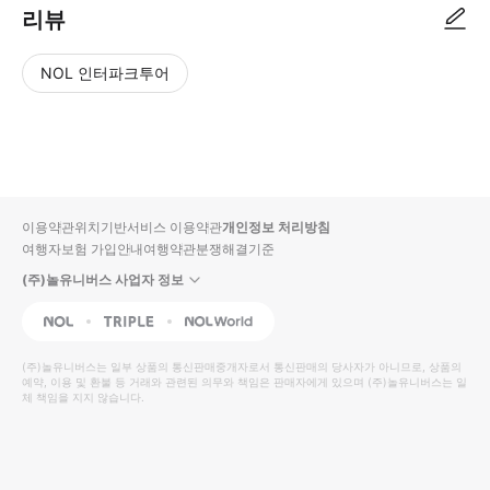
리뷰
NOL 인터파크투어
NOL
별
사
에서
점
진/
작성
높
동
된
은
영
리뷰
순
상
이용약관
위치기반서비스 이용약관
개인정보 처리방침
입니
여행자보험 가입안내
여행약관
분쟁해결기준
다.
(주)놀유니버스 사업자 정보
별
사
NOL
Triple
Interpark Global
점
진/
높
동
(주)놀유니버스
는 일부 상품의 통신판매중개자로서 통신판매의 당사자가 아니므로, 상품의
예약, 이용 및 환불 등 거래와 관련된 의무와 책임은 판매자에게 있으며
은
영
(주)놀유니버스
는 일
체 책임을 지지 않습니다.
순
상