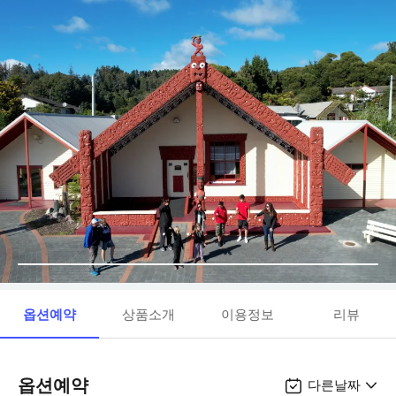
옵션예약
상품소개
이용정보
리뷰
옵션예약
다른날짜