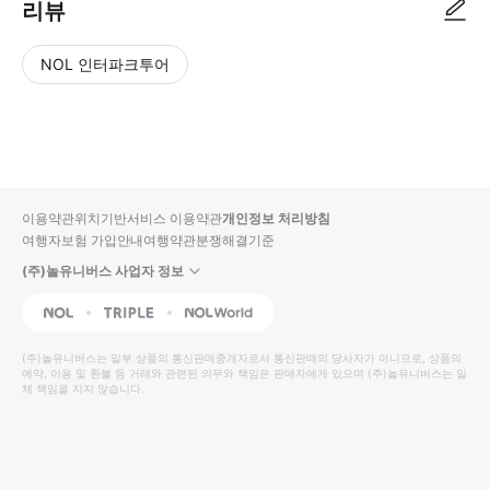
리뷰
NOL 인터파크투어
NOL
별
사
에서
점
진/
작성
높
동
된
은
영
리뷰
순
상
이용약관
위치기반서비스 이용약관
개인정보 처리방침
입니
여행자보험 가입안내
여행약관
분쟁해결기준
다.
(주)놀유니버스 사업자 정보
별
사
NOL
Triple
Interpark Global
점
진/
높
동
(주)놀유니버스
는 일부 상품의 통신판매중개자로서 통신판매의 당사자가 아니므로, 상품의
예약, 이용 및 환불 등 거래와 관련된 의무와 책임은 판매자에게 있으며
은
영
(주)놀유니버스
는 일
체 책임을 지지 않습니다.
순
상