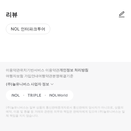
리뷰
NOL 인터파크투어
NOL
별
사
에서
점
진/
작성
높
동
된
은
영
리뷰
순
상
이용약관
위치기반서비스 이용약관
개인정보 처리방침
입니
여행자보험 가입안내
여행약관
분쟁해결기준
다.
(주)놀유니버스 사업자 정보
별
사
NOL
Triple
Interpark Global
점
진/
높
동
(주)놀유니버스
는 일부 상품의 통신판매중개자로서 통신판매의 당사자가 아니므로, 상품의
예약, 이용 및 환불 등 거래와 관련된 의무와 책임은 판매자에게 있으며
은
영
(주)놀유니버스
는 일
체 책임을 지지 않습니다.
순
상