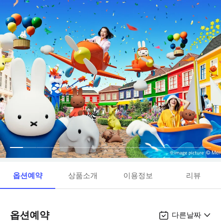
옵션예약
상품소개
이용정보
리뷰
옵션예약
다른날짜