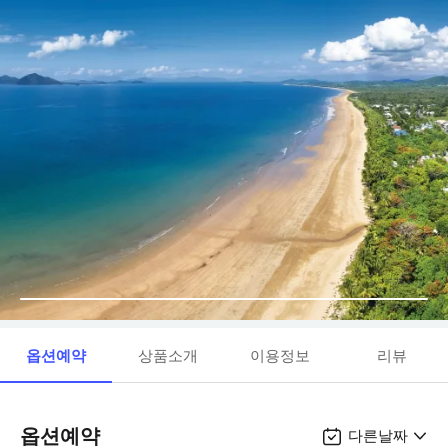
옵션예약
상품소개
이용정보
리뷰
옵션예약
다른날짜