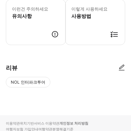
중량 추가 요금 * 드롭존에 도착하면 모
이런건 주의하세요
이렇게 사용하세요
유의사항
사용방법
리뷰
NOL 인터파크투어
NOL
별
사
에서
점
진/
작성
높
동
된
은
영
리뷰
순
상
이용약관
위치기반서비스 이용약관
개인정보 처리방침
입니
여행자보험 가입안내
여행약관
분쟁해결기준
다.