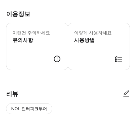
이용정보
뱅크시 미술관 월요일-일요일: 10:00-
* '풍선 든 소녀', '군인을 검문하
이런건 주의하세요
이렇게 사용하세요
유의사항
사용방법
리뷰
NOL 인터파크투어
NOL
별
사
에서
점
진/
작성