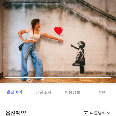
옵션예약
상품소개
이용정보
리뷰
옵션예약
다른날짜