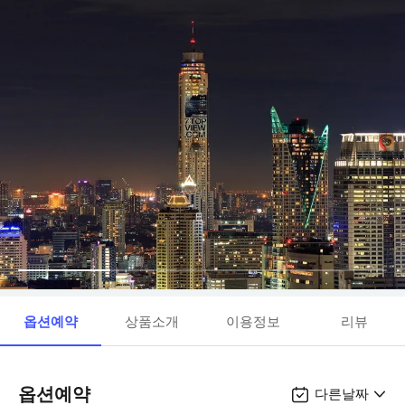
옵션예약
상품소개
이용정보
리뷰
옵션예약
다른날짜