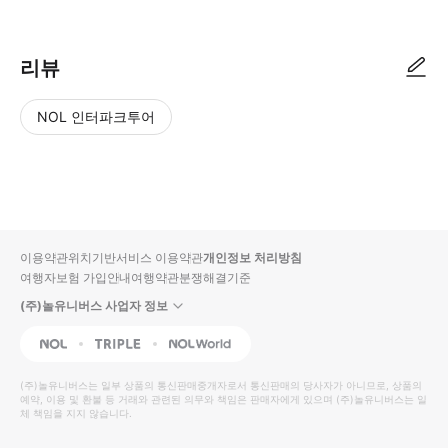
리뷰
NOL 인터파크투어
NOL
별
사
에서
점
진/
작성
높
동
된
은
영
리뷰
순
상
이용약관
위치기반서비스 이용약관
개인정보 처리방침
입니
여행자보험 가입안내
여행약관
분쟁해결기준
다.
(주)놀유니버스 사업자 정보
별
사
NOL
Triple
Interpark Global
점
진/
높
동
(주)놀유니버스
는 일부 상품의 통신판매중개자로서 통신판매의 당사자가 아니므로, 상품의
예약, 이용 및 환불 등 거래와 관련된 의무와 책임은 판매자에게 있으며
은
영
(주)놀유니버스
는 일
체 책임을 지지 않습니다.
순
상