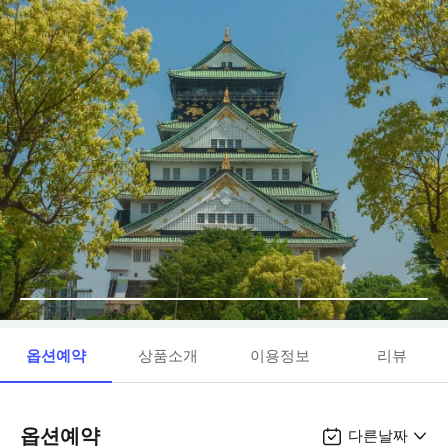
옵션예약
상품소개
이용정보
리뷰
옵션예약
다른날짜