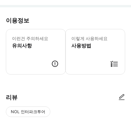
이용정보
골든위크 기간 4/29-5/6은 골든위크
【비즈니스 5인승 차량】 최대 탑승 인원:
이런건 주의하세요
이렇게 사용하세요
유의사항
사용방법
리뷰
NOL 인터파크투어
NOL
별
사