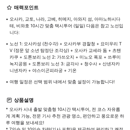
매력포인트
오사카, 교토, 나라, 고베, 히메지, 아와지 섬, 아마노하시다
테, 비와호 10시간 맞춤 택시투어 (일일) 다음은 참고 노선입
니다:
노선 1: 오사카성 (천수각) + 오사카부 경찰청 + 요미우리 T
V (정문 앞 소년 탐정단 조각상) + 오사카 교세라 돔 + 츠텐
카쿠 + 도톤보리 노선 2: 가쓰오지 + 미노오 폭포 + 쓰루미
녹지공원 + 도톤보리 노선 3: 금각사 + 청수사 + 산넨자카
니넨자카 + 야스이곤피라궁 + 기온
여행 일정은 선택 범위 내에서 맞춤 설정이 가능합니다!
상품설명
* 오사카 시내 출발 맞춤형 10시간 택시투어, 전 코스 자유롭
게 계획 가능, 전문 기사 추천 관광 명소, 편안하고 풍요로운 하
루 여행을 보내세요!
* 7인승 및 10인승 차량(기사 포함)을 제공하여 편리하고 쾌적