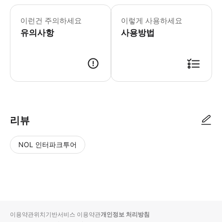
이런건 주의하세요
이렇게 사용하세요
유의사항
사용방법
리뷰
NOL 인터파크투어
NOL
별
사
에서
점
진/
작성
높
동
된
은
영
리뷰
순
상
이용약관
위치기반서비스 이용약관
개인정보 처리방침
입니