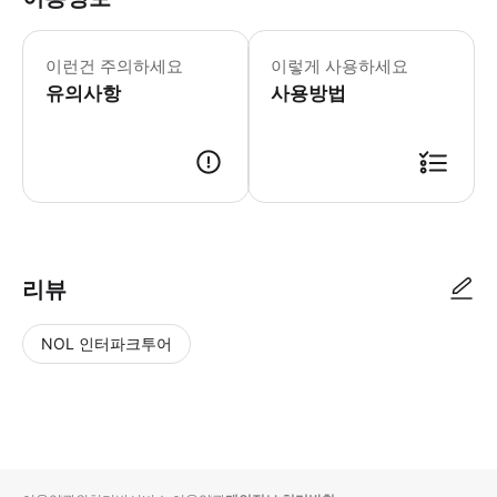
본 투어는 날씨와 상관없이 진행됩니다. 
이런건 주의하세요
이렇게 사용하세요
유의사항
사용방법
● 예약접수 후 확정이 되면 이용가능합니다. ● 바우처에 안내된 사용 방법
리뷰
NOL 인터파크투어
NOL
별
사
에서
점
진/
작성
높
동
된
은
영
리뷰