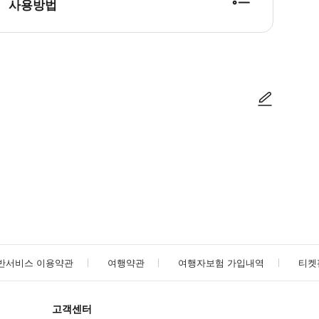
사용방법
방법을 확인한 후 이용해 주시기 바랍니다. ● 48시간 이내에 바우처를 받지 
사진/동영상
사진/동영상
반서비스 이용약관
여행약관
여행자보험 가입내역
티켓
고객센터