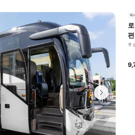
즉
로
편
9