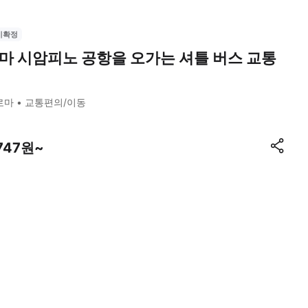
시확정
마 시암피노 공항을 오가는 셔틀 버스 교통
로마
교통편의/이동
,747원~