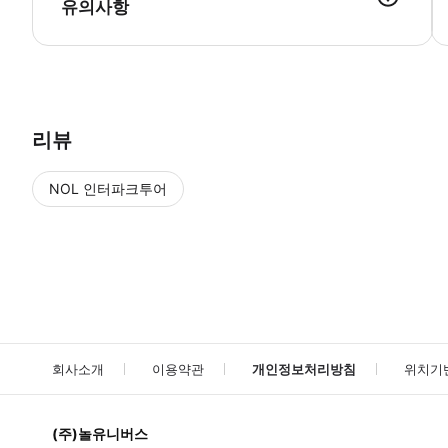
유의사항
● 예약접수 후 확정이 되면 이용가능합니다. ● 바우처에 안내된 사용 
리뷰
NOL 인터파크투어
NOL
에서 작성된 리뷰 입니다.
별점 높은순
별점 높은순
회사소개
이용약관
개인정보처리방침
위치기
(주)놀유니버스