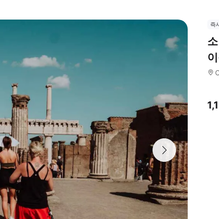
즉
소
이
1,