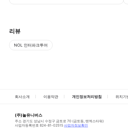
● 예약접수 후 확정이 되면 이용가능합니다. ● 바우처에 안내된 사용 
리뷰
NOL 인터파크투어
NOL
에서 작성된 리뷰 입니다.
별점 높은순
별점 높은순
회사소개
이용약관
개인정보처리방침
위치기
(주)놀유니버스
주소
경기도 성남시 수정구 금토로 70 (금토동, 텐엑스타워)
사업자등록번호
824-81-02515
사업자정보확인