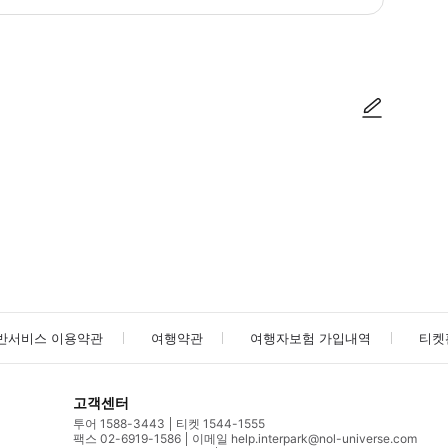
방법을 확인한 후 이용해 주시기 바랍니다. ● 48시간 이내에 바우처를 받지 
사진/동영상
사진/동영상
반서비스 이용약관
여행약관
여행자보험 가입내역
티켓
고객센터
투어 1588-3443
티켓 1544-1555
팩스 02-6919-1586
이메일 help.interpark@nol-universe.com