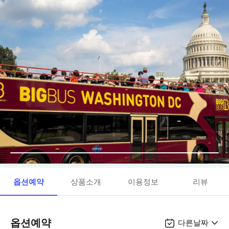
옵션예약
상품소개
이용정보
리뷰
옵션예약
다른날짜