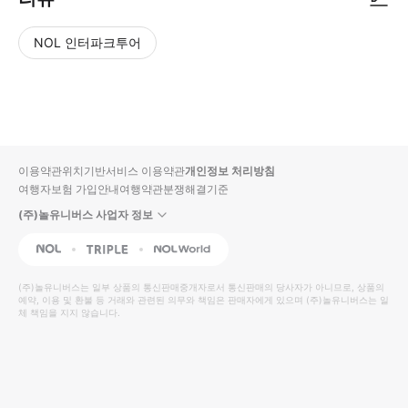
NOL 인터파크투어
NOL
별
사
에서
점
진/
작성
높
동
된
은
영
리뷰
순
상
이용약관
위치기반서비스 이용약관
개인정보 처리방침
입니
여행자보험 가입안내
여행약관
분쟁해결기준
다.
(주)놀유니버스 사업자 정보
별
사
NOL
Triple
Interpark Global
점
진/
높
동
(주)놀유니버스
는 일부 상품의 통신판매중개자로서 통신판매의 당사자가 아니므로, 상품의
예약, 이용 및 환불 등 거래와 관련된 의무와 책임은 판매자에게 있으며
은
영
(주)놀유니버스
는 일
체 책임을 지지 않습니다.
순
상