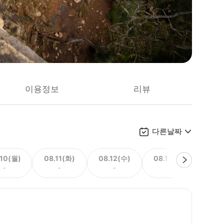
이용정보
리뷰
다른날짜
.10(월)
08.11(화)
08.12(수)
08.13(목)
08.
-
-
-
-