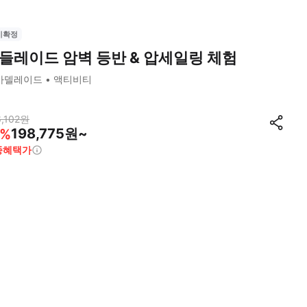
시확정
들레이드 암벽 등반 & 압세일링 체험
아델레이드
액티비티
,102
원
198,775원~
%
종혜택가