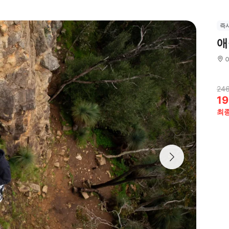
즉
애
246
19
최