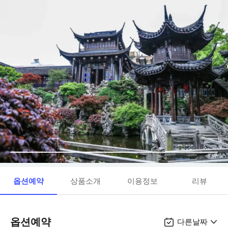
옵션예약
상품소개
이용정보
리뷰
옵션예약
다른날짜