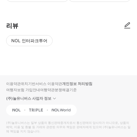
● 예약접수 후 확정이 되면 이용가능합니다. ● 바우처에 안내된 사용 방법
리뷰
NOL 인터파크투어
NOL
별
사
에서
점
진/
작성
높
동
된
은
영
리뷰
순
상
이용약관
위치기반서비스 이용약관
개인정보 처리방침
입니
여행자보험 가입안내
여행약관
분쟁해결기준
다.
(주)놀유니버스 사업자 정보
별
사
NOL
Triple
Interpark Global
점
진/
높
동
(주)놀유니버스
는 일부 상품의 통신판매중개자로서 통신판매의 당사자가 아니므로, 상품의
예약, 이용 및 환불 등 거래와 관련된 의무와 책임은 판매자에게 있으며
은
영
(주)놀유니버스
는 일
체 책임을 지지 않습니다.
순
상