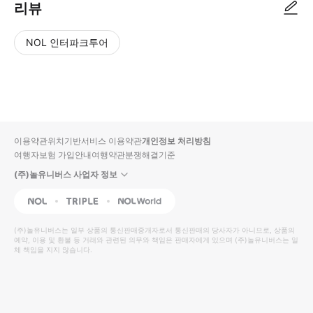
리뷰
NOL 인터파크투어
NOL
별
사
에서
점
진/
작성
높
동
된
은
영
리뷰
순
상
이용약관
위치기반서비스 이용약관
개인정보 처리방침
입니
여행자보험 가입안내
여행약관
분쟁해결기준
다.
(주)놀유니버스 사업자 정보
별
사
NOL
Triple
Interpark Global
점
진/
높
동
(주)놀유니버스
는 일부 상품의 통신판매중개자로서 통신판매의 당사자가 아니므로, 상품의
예약, 이용 및 환불 등 거래와 관련된 의무와 책임은 판매자에게 있으며
은
영
(주)놀유니버스
는 일
체 책임을 지지 않습니다.
순
상