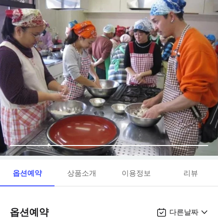
옵션예약
상품소개
이용정보
리뷰
옵션예약
다른날짜