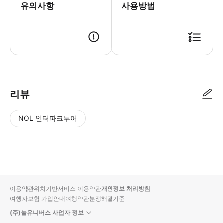
유의사항
사용방법
리뷰
NOL 인터파크투어
NOL
별
사
에서
점
진/
작성
높
동
된
은
영
리뷰
순
상
이용약관
위치기반서비스 이용약관
개인정보 처리방침
입니
여행자보험 가입안내
여행약관
분쟁해결기준
다.
(주)놀유니버스 사업자 정보