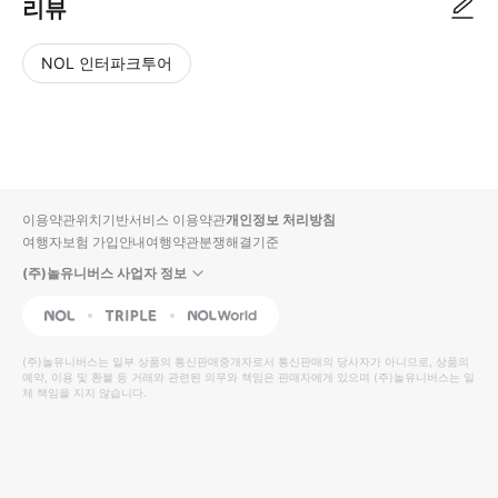
리뷰
NOL 인터파크투어
NOL
별
사
에서
점
진/
작성
높
동
된
은
영
리뷰
순
상
이용약관
위치기반서비스 이용약관
개인정보 처리방침
입니
여행자보험 가입안내
여행약관
분쟁해결기준
다.
(주)놀유니버스 사업자 정보
별
사
NOL
Triple
Interpark Global
점
진/
높
동
(주)놀유니버스
는 일부 상품의 통신판매중개자로서 통신판매의 당사자가 아니므로, 상품의
예약, 이용 및 환불 등 거래와 관련된 의무와 책임은 판매자에게 있으며
은
영
(주)놀유니버스
는 일
체 책임을 지지 않습니다.
순
상