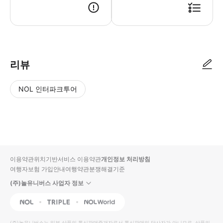
● 예약접수 후 확정이 되면 이용가능합니다. ● 바우처에 안내된 사용 방법
리뷰
NOL 인터파크투어
NOL
별
사
에서
점
진/
작성
높
동
된
은
영
리뷰
순
상
이용약관
위치기반서비스 이용약관
개인정보 처리방침
입니
여행자보험 가입안내
여행약관
분쟁해결기준
다.
(주)놀유니버스 사업자 정보
별
사
NOL
Triple
Interpark Global
점
진/
높
동
(주)놀유니버스
는 일부 상품의 통신판매중개자로서 통신판매의 당사자가 아니므로, 상품의