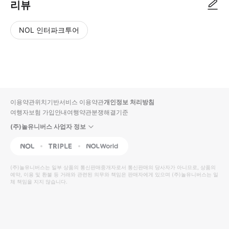
리뷰
NOL 인터파크투어
NOL
별
사
에서
점
진/
작성
높
동
된
은
영
리뷰
순
상
이용약관
위치기반서비스 이용약관
개인정보 처리방침
입니
여행자보험 가입안내
여행약관
분쟁해결기준
다.
(주)놀유니버스 사업자 정보
별
사
NOL
Triple
Interpark Global
점
진/
높
동
(주)놀유니버스
는 일부 상품의 통신판매중개자로서 통신판매의 당사자가 아니므로, 상품의
예약, 이용 및 환불 등 거래와 관련된 의무와 책임은 판매자에게 있으며
은
영
(주)놀유니버스
는 일
체 책임을 지지 않습니다.
순
상