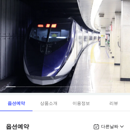
옵션예약
상품소개
이용정보
리뷰
옵션예약
다른날짜