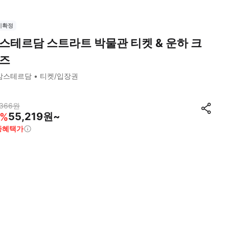
시확정
스테르담 스트라트 박물관 티켓 & 운하 크
즈
암스테르담
티켓/입장권
,366
원
55,219원~
%
종혜택가