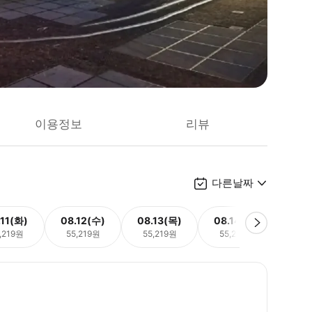
이용정보
리뷰
다른날짜
.11(화)
08.12(수)
08.13(목)
08.14(금)
08.
,219원
55,219원
55,219원
55,219원
55,