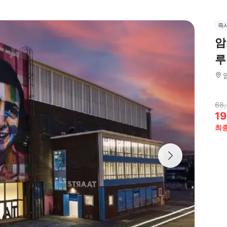
즉
암
루
68
19
최