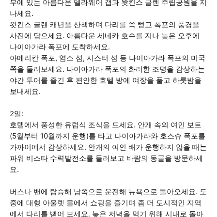
부에 있는 아름다운 델라웨어 갭과 왓킨스 글렌 주립공원을 지
나세요.
왓킨스 글렌 캐년을 산책하며 다리를 쭉 뻗고 폭포의 풍경을
사진에 담으세요. 아름다운 세네카 호수를 지나 늦은 오후에
나이아가라 폭포에 도착하세요.
아메리칸 폭포, 염소 섬, 시스터 섬 등 나이아가라 폭포의 미국
쪽을 둘러보세요. 나이아가라 폭포의 화려한 조명을 감상하는
야간 투어를 즐긴 후 편안한 호텔 방에 여장을 풀고 하룻밤을
보내세요.
2일:
호텔에서 풍성한 유럽식 조식을 드세요. 안개 속의 여인 보트
(5월부터 10월까지 운행)를 타고 나이아가라와 호스슈 폭포를
가까이에서 감상하세요. 안개의 여인 배가 운행하지 않을 때는
파워 비스타 수력발전소를 둘러보고 바람의 동굴을 방문하세
요.
버스나 밴에 탑승해 남쪽으로 운전해 뉴욕으로 돌아오세요. 도
중에 대형 아울렛 몰에서 쇼핑을 즐기며 좀 더 도시적인 지역
에서 다리를 뻗어 보세요. 늦은 저녁을 먹기 위해 시내로 돌아