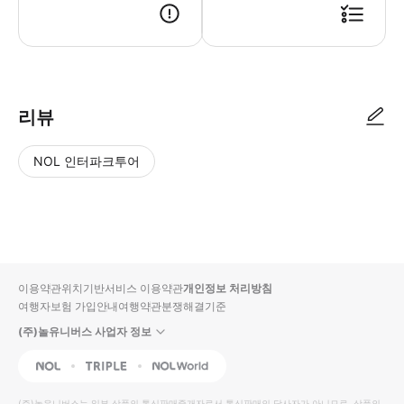
● 예약접수 후 확정이 되면 이용가능합니다. ● 바우처에 안내된 사용 방법
리뷰
NOL 인터파크투어
NOL
별
사
에서
점
진/
작성
높
동
된
은
영
리뷰
순
상
이용약관
위치기반서비스 이용약관
개인정보 처리방침
입니
여행자보험 가입안내
여행약관
분쟁해결기준
다.
(주)놀유니버스 사업자 정보
별
사
NOL
Triple
Interpark Global
점
진/
높
동
(주)놀유니버스
는 일부 상품의 통신판매중개자로서 통신판매의 당사자가 아니므로, 상품의