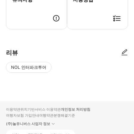
● 예약접수 후 확정이 되면 이용가능합니다. ● 바우처에 안내된 사용 방법
리뷰
NOL 인터파크투어
NOL
별
사
에서
점
진/
작성
높
동
된
은
영
리뷰
순
상
이용약관
위치기반서비스 이용약관
개인정보 처리방침
입니
여행자보험 가입안내
여행약관
분쟁해결기준
다.
(주)놀유니버스 사업자 정보
별
사