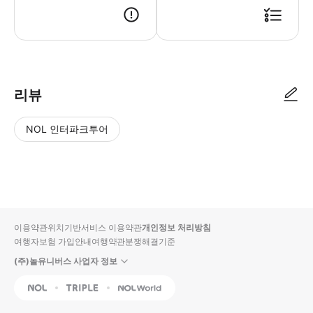
리뷰
NOL 인터파크투어
NOL
별
사
에서
점
진/
작성
높
동
된
은
영
리뷰
순
상
이용약관
위치기반서비스 이용약관
개인정보 처리방침
입니
여행자보험 가입안내
여행약관
분쟁해결기준
다.
(주)놀유니버스 사업자 정보
별
사
NOL
Triple
Interpark Global
점
진/