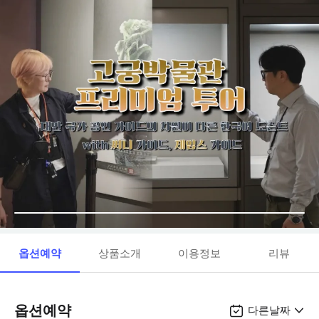
옵션예약
상품소개
이용정보
리뷰
옵션예약
다른날짜