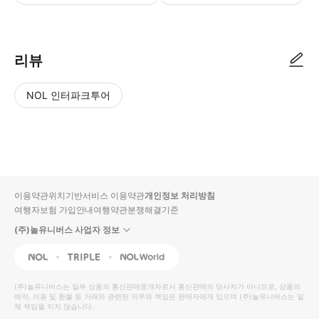
● 예약접수 후 확정이 되면 이용가능합니다. ● 바우처에 안내된 사용 방법
리뷰
NOL 인터파크투어
NOL
별
사
에서
점
진/
작성
높
동
된
은
영
리뷰
순
상
이용약관
위치기반서비스 이용약관
개인정보 처리방침
입니
여행자보험 가입안내
여행약관
분쟁해결기준
다.
(주)놀유니버스 사업자 정보
별
사
NOL
Triple
Interpark Global
점
진/
높
동
(주)놀유니버스
는 일부 상품의 통신판매중개자로서 통신판매의 당사자가 아니므로, 상품의
예약, 이용 및 환불 등 거래와 관련된 의무와 책임은 판매자에게 있으며
은
영
(주)놀유니버스
는 일
체 책임을 지지 않습니다.
순
상