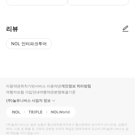
● 예약접수 후 확정이 되면 이용가능합니다. ● 바우처에 안내된 사용 방법
리뷰
NOL 인터파크투어
NOL
별
사
에서
점
진/
작성
높
동
된
은
영
리뷰
순
상
이용약관
위치기반서비스 이용약관
개인정보 처리방침
입니
여행자보험 가입안내
여행약관
분쟁해결기준
다.
(주)놀유니버스 사업자 정보
별
사
NOL
Triple
Interpark Global
점
진/
높
동
(주)놀유니버스
는 일부 상품의 통신판매중개자로서 통신판매의 당사자가 아니므로, 상품의
예약, 이용 및 환불 등 거래와 관련된 의무와 책임은 판매자에게 있으며
은
영
(주)놀유니버스
는 일
체 책임을 지지 않습니다.