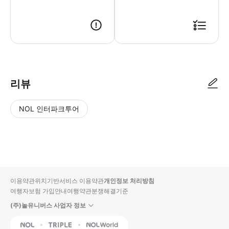
● 예약접수 후 확정이 되면 이용가능합니다. ● 바우처에 안내된 사용 방법
리뷰
NOL 인터파크투어
NOL
별
사
에서
점
진/
작성
높
동
된
은
영
리뷰
순
상
이용약관
위치기반서비스 이용약관
개인정보 처리방침
입니
여행자보험 가입안내
여행약관
분쟁해결기준
다.
(주)놀유니버스 사업자 정보
별
사
NOL
Triple
Interpark Global