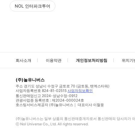
NOL 인터파크투어
NOL
에서 작성된 리뷰 입니다.
별점 높은순
별점 높은순
회사소개
이용약관
개인정보처리방침
위치기
(주)놀유니버스
주소
경기도 성남시 수정구 금토로 70 (금토동, 텐엑스타워)
사업자등록번호
824-81-02515
사업자정보확인
통신판매업신고
2024-성남수정-0912
관광사업증 등록번호 : 제2024-000024호
호스팅서비스제공자 (주)놀유니버스｜ 대표이사 이철웅
(주)놀유니버스
는 일부 상품의 통신판매중개자로서 통신판매의 당사자가 아니
ⓒ
Nol Universe Co
., Ltd. All rights reserved.