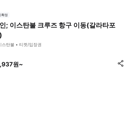
시확정
인; 이스탄불 크루즈 항구 이동(갈라타포
)
이스탄불
티켓/입장권
7,937원~