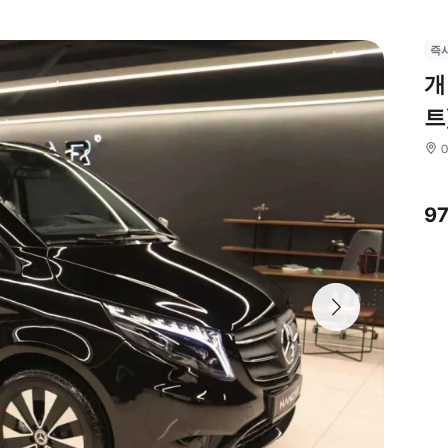
즉
개
트
9