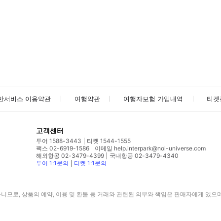
사진/동영상
사진/동영상
반서비스 이용약관
여행약관
여행자보험 가입내역
티켓
고객센터
투어 1588-3443
티켓 1544-1555
팩스 02-6919-1586
이메일 help.interpark@nol-universe.com
해외항공 02-3479-4399
국내항공 02-3479-4340
투어 1:1문의
티켓 1:1문의
므로, 상품의 예약, 이용 및 환불 등 거래와 관련된 의무와 책임은 판매자에게 있으