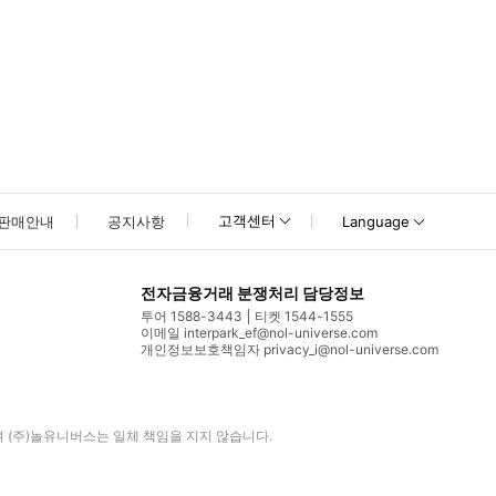
고객센터
판매안내
공지사항
Language
전자금융거래 분쟁처리 담당정보
투어 1588-3443
티켓 1544-1555
이메일 interpark_ef@nol-universe.com
개인정보보호책임자 privacy_i@nol-universe.com
며
(주)놀유니버스
는 일체 책임을 지지 않습니다.