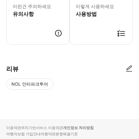
이런건 주의하세요
이렇게 사용하세요
유의사항
사용방법
● 예약접수 후 확정이 되면 이용가능합니다. ● 바우처에 안내된 사용 방법
리뷰
NOL 인터파크투어
NOL
별
사
에서
점
진/
작성
높
동
된
은
영
리뷰
순
상
이용약관
위치기반서비스 이용약관
개인정보 처리방침
입니
여행자보험 가입안내
여행약관
분쟁해결기준
다.