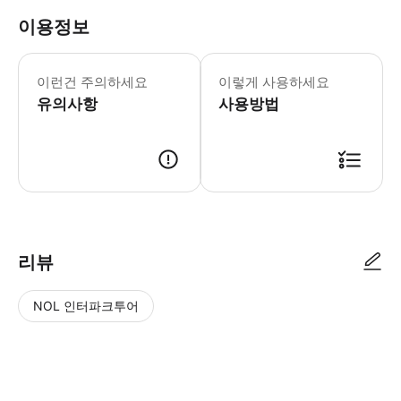
이용정보
운영 시간 2026년 6월 6일-9일 월요일-일
바르셀로나에서 20분 거리에 편리하게 
이런건 주의하세요
이렇게 사용하세요
유의사항
사용방법
리뷰
NOL 인터파크투어
NOL
별
사
에서
점
진/
작성
높
동