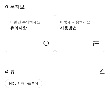
이용정보
차량 예약 시 항공편 코드와 픽업 시간을
이런건 주의하세요
이렇게 사용하세요
유의사항
사용방법
● 예약접수 후 확정이 되면 이용가능합니다. ● 바우처에 안내된 사용 방법
리뷰
NOL 인터파크투어
NOL
별
사
에서
점
진/
작성
높
동