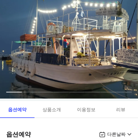
옵션예약
상품소개
이용정보
리뷰
옵션예약
다른날짜