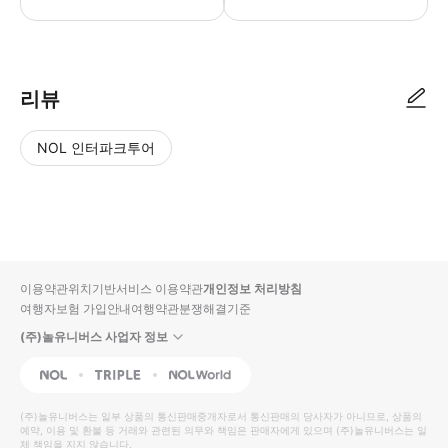
▶ 사용방법 * 집합 장소의 직원에게 스마트폰 티켓을 보여주세요.
리뷰
NOL 인터파크투어
NOL
별
사
에서
점
진/
작성
높
동
된
은
영
리뷰
순
상
이용약관
위치기반서비스 이용약관
개인정보 처리방침
입니
여행자보험 가입안내
여행약관
분쟁해결기준
다.
(주)놀유니버스 사업자 정보
별
사
NOL
Triple
Interpark Global
점
진/
높
동
(주)놀유니버스
는 일부 상품의 통신판매중개자로서 통신판매의 당사자가 아니므로, 상품의
예약, 이용 및 환불 등 거래와 관련된 의무와 책임은 판매자에게 있으며
은
영
(주)놀유니버스
는 일
체 책임을 지지 않습니다.