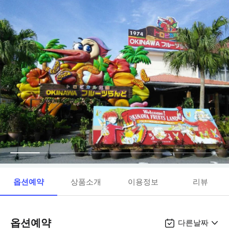
옵션예약
상품소개
이용정보
리뷰
옵션예약
다른날짜