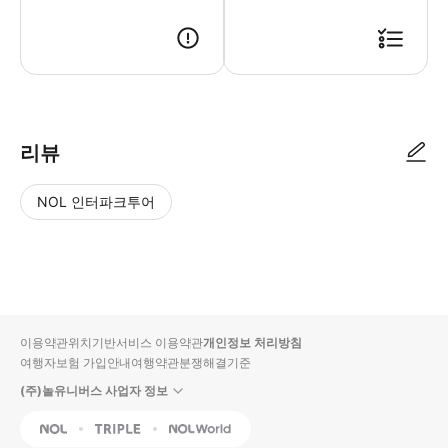
여권 바우처 이용 약관 : 1. 이 패스는 레일패스 구입자만 사용할 수 있습니
리뷰
NOL 인터파크투어
NOL
별
사
에서
점
진/
작성
높
동
된
은
영
리뷰
순
상
이용약관
위치기반서비스 이용약관
개인정보 처리방침
입니
여행자보험 가입안내
여행약관
분쟁해결기준
다.
(주)놀유니버스 사업자 정보
별
사
NOL
Triple
Interpark Global
점
진/