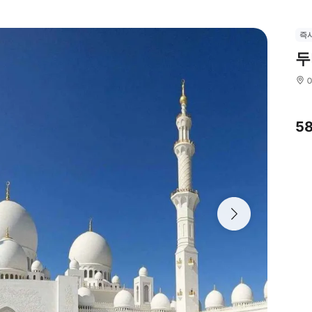
즉
두
5