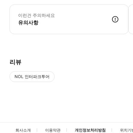
요
이런건 주의하세요
유의사항
● 예약접수 후 확정이 되면 이용가능합니다. ● 바우처에 안내된 사용 
리뷰
NOL 인터파크투어
NOL
에서 작성된 리뷰 입니다.
별점 높은순
별점 높은순
회사소개
이용약관
개인정보처리방침
위치기