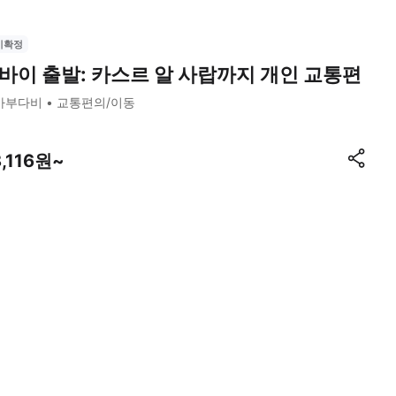
시확정
바이 출발: 카스르 알 사랍까지 개인 교통편
아부다비
교통편의/이동
8,116원~