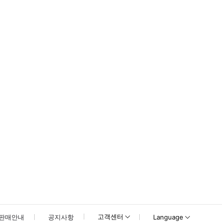
호텔 로비에서 준비해주시기 바랍니다. 픽업, 복귀, 이동 시간을 포함한 총 투어
못하신 경우 고객센터로 문의해 주시기 바랍니다.
고객센터
판매안내
공지사항
Language