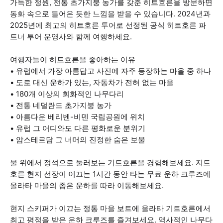
가득한 정원, 전통 초가지붕 농가를 갖춘 히트호른을 방문하면
동화 속으로 들어온 듯한 느낌을 받을 수 있습니다. 2024년과
2025년에 최고의 히트호른 투어로 선정된 공식 히트호른 파
트너 투어 운영사와 함께 여행하세요.
여행자들이 히트호른을 좋아하는 이유
• 유럽에서 가장 아름답고 사진에 자주 등장하는 마을 중 하나
• 도로 대신 운하가 있는, 자동차가 전혀 없는 마을
• 180개 이상의 회화적인 나무다리
• 전통 네덜란드 초가지붕 농가
• 아름다운 베리벤-비덴 국립공원에 위치
• 유럽 그 어디와도 다른 평화로운 분위기
• 암스테르담 그 너머의 진정한 숨은 보물
물 위에서 정석으로 둘러보는 기트호른을 경험해보세요. 지트
호른 현지 선장이 이끄는 1시간 동안 타는 무료 운하 크루즈에
올라타 마을의 좁은 운하를 따라 이동해보세요.
현지 스키퍼가 이끄는 정통 마을 보트에 올라타 기트호른에서
최고 평점을 받은 운하 크루즈를 즐겨보세요. 역사적인 나무다