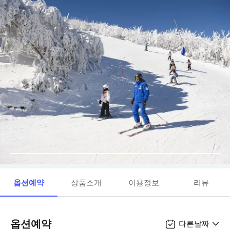
옵션예약
상품소개
이용정보
리뷰
옵션예약
다른날짜