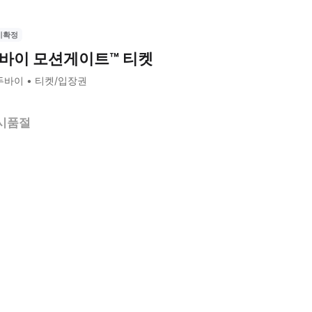
시확정
바이 모션게이트™ 티켓
두바이
티켓/입장권
시품절