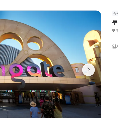
즉
두
일