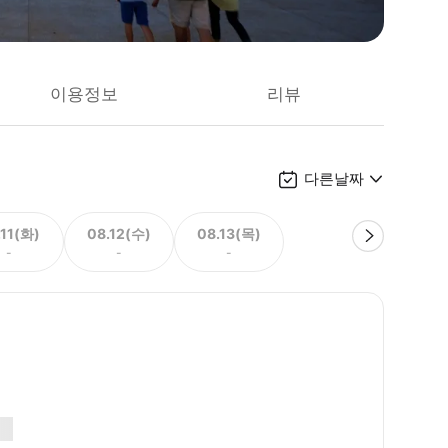
이용정보
리뷰
다른날짜
.11(화)
08.12(수)
08.13(목)
-
-
-