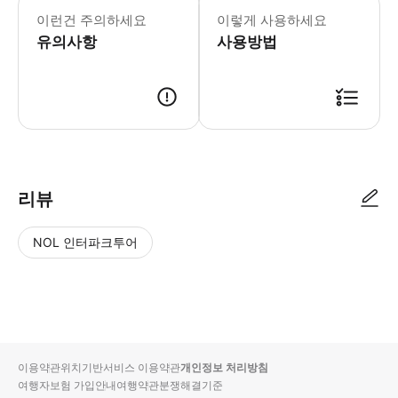
이런건 주의하세요
이렇게 사용하세요
유의사항
사용방법
리뷰
NOL 인터파크투어
NOL
별
사
에서
점
진/
작성
높
동
된
은
영
리뷰
순
상
이용약관
위치기반서비스 이용약관
개인정보 처리방침
입니
여행자보험 가입안내
여행약관
분쟁해결기준
다.