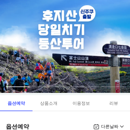
옵션예약
상품소개
이용정보
리뷰
옵션예약
다른날짜